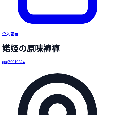
登入查看
婼婭の原味褲褲
quq20010324