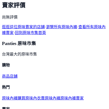
賣家評價
尚無評價
逛逛這位原味賣家的店鋪
·
瀏覽所有原味內褲
·
查看所有原味內
褲賣家
·
回到原味市集首頁
Panties 原味市集
台灣最大的原味市集
購物
商品
店鋪
熱門
原味內褲購買
原味內衣
賣原味內褲
原味內褲賣家