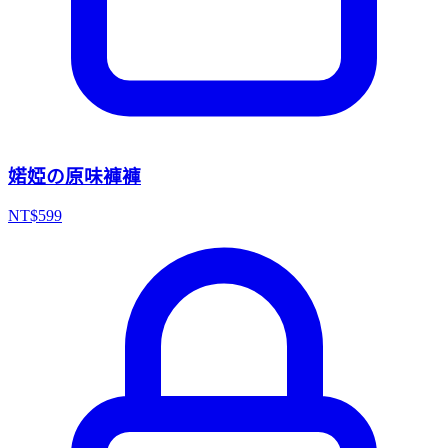
婼婭の原味褲褲
NT$
599