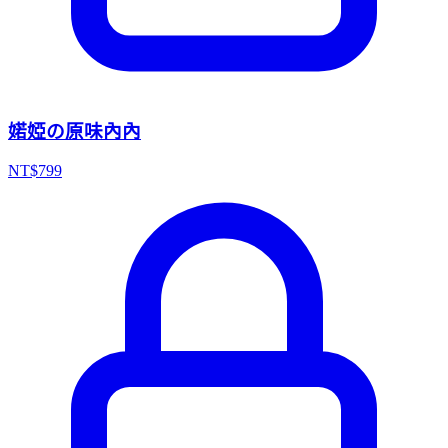
婼婭の原味內內
NT$
799