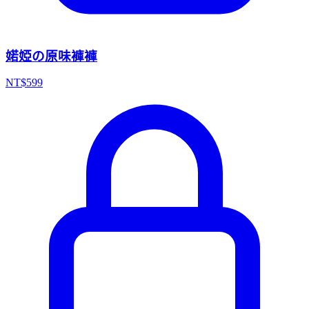
婼婭の原味褲褲
NT$
599