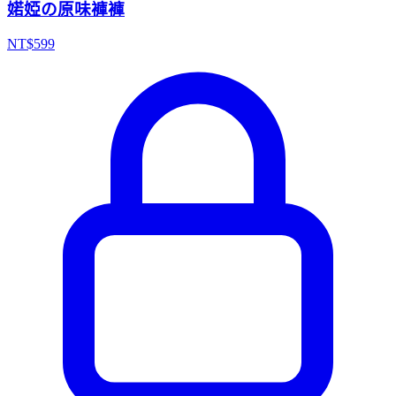
婼婭の原味褲褲
NT$
599