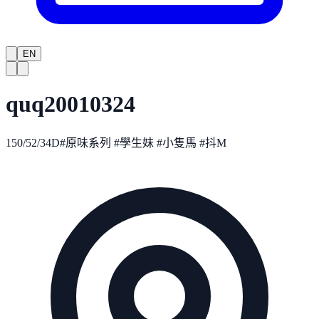
EN
quq20010324
150/52/34D#原味系列 #學生妹 #小隻馬 #抖M