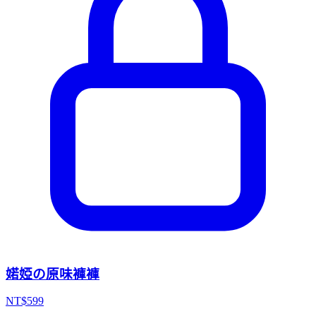
婼婭の原味褲褲
NT$
599