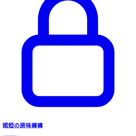
婼婭の原味褲褲