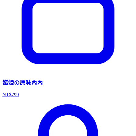
婼婭の原味內內
NT$
799