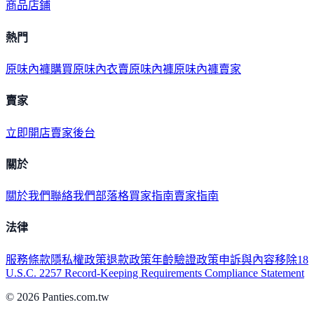
商品
店鋪
熱門
原味內褲購買
原味內衣
賣原味內褲
原味內褲賣家
賣家
立即開店
賣家後台
關於
關於我們
聯絡我們
部落格
買家指南
賣家指南
法律
服務條款
隱私權政策
退款政策
年齡驗證政策
申訴與內容移除
18
U.S.C. 2257 Record-Keeping Requirements Compliance Statement
©
2026
Panties.com.tw