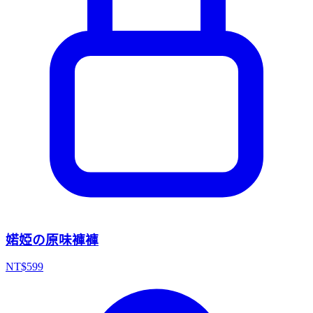
婼婭の原味褲褲
NT$
599