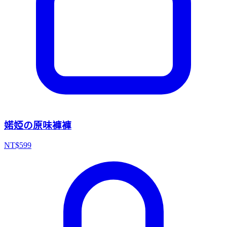
婼婭の原味褲褲
NT$
599