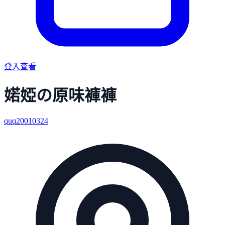
登入查看
婼婭の原味褲褲
quq20010324