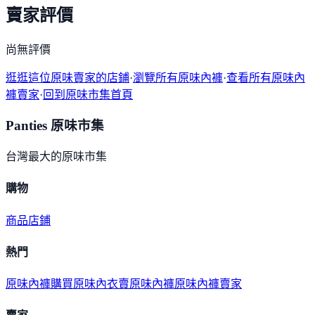
賣家評價
尚無評價
逛逛這位原味賣家的店鋪
·
瀏覽所有原味內褲
·
查看所有原味內
褲賣家
·
回到原味市集首頁
Panties 原味市集
台灣最大的原味市集
購物
商品
店鋪
熱門
原味內褲購買
原味內衣
賣原味內褲
原味內褲賣家