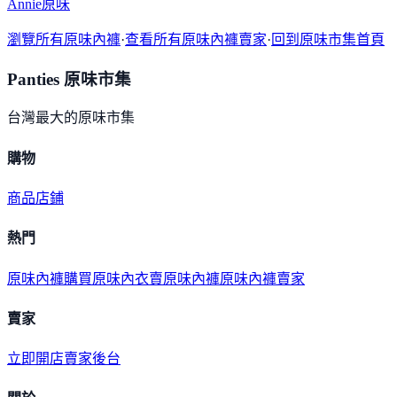
Annie原味
瀏覽所有原味內褲
·
查看所有原味內褲賣家
·
回到原味市集首頁
Panties 原味市集
台灣最大的原味市集
購物
商品
店鋪
熱門
原味內褲購買
原味內衣
賣原味內褲
原味內褲賣家
賣家
立即開店
賣家後台