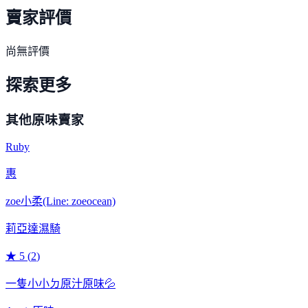
賣家評價
尚無評價
探索更多
其他原味賣家
Ruby
惠
zoe小柔(Line: zoeocean)
莉亞達濕騎
★
5
(
2
)
一隻小小ㄉ原汁原味💦