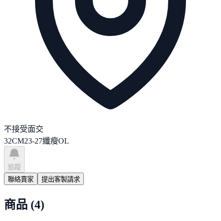
不接受面交
32C
M
23-27
纖瘦
OL
追蹤
聯絡賣家
提出客製請求
商品
(
4
)