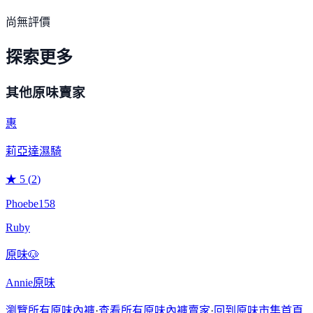
尚無評價
探索更多
其他原味賣家
惠
莉亞達濕騎
★
5
(
2
)
Phoebe158
Ruby
原味🐶
Annie原味
瀏覽所有原味內褲
·
查看所有原味內褲賣家
·
回到原味市集首頁