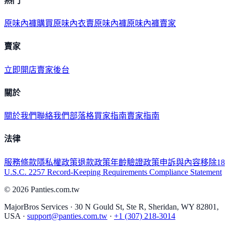
熱門
原味內褲購買
原味內衣
賣原味內褲
原味內褲賣家
賣家
立即開店
賣家後台
關於
關於我們
聯絡我們
部落格
買家指南
賣家指南
法律
服務條款
隱私權政策
退款政策
年齡驗證政策
申訴與內容移除
18
U.S.C. 2257 Record-Keeping Requirements Compliance Statement
©
2026
Panties.com.tw
MajorBros Services · 30 N Gould St, Ste R, Sheridan, WY 82801,
USA ·
support@panties.com.tw
·
+1 (307) 218-3014