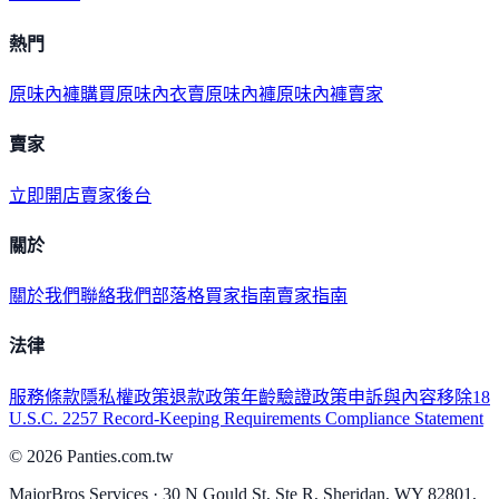
熱門
原味內褲購買
原味內衣
賣原味內褲
原味內褲賣家
賣家
立即開店
賣家後台
關於
關於我們
聯絡我們
部落格
買家指南
賣家指南
法律
服務條款
隱私權政策
退款政策
年齡驗證政策
申訴與內容移除
18
U.S.C. 2257 Record-Keeping Requirements Compliance Statement
©
2026
Panties.com.tw
MajorBros Services · 30 N Gould St, Ste R, Sheridan, WY 82801,