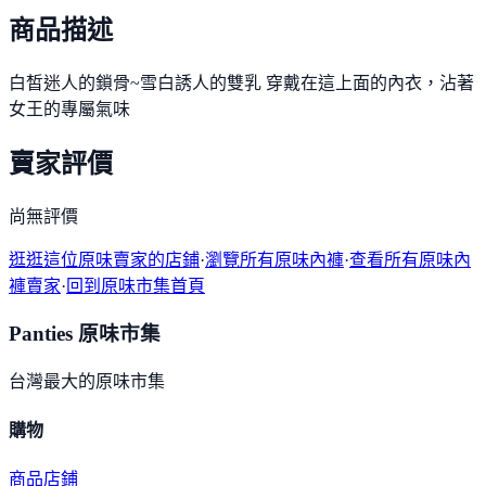
商品描述
白皙迷人的鎖骨~雪白誘人的雙乳 穿戴在這上面的內衣，沾著
女王的專屬氣味
賣家評價
尚無評價
逛逛這位原味賣家的店鋪
·
瀏覽所有原味內褲
·
查看所有原味內
褲賣家
·
回到原味市集首頁
Panties 原味市集
台灣最大的原味市集
購物
商品
店鋪