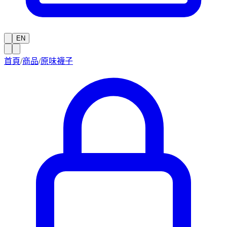
EN
首頁
/
商品
/
原味襪子