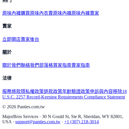
熱門
原味內褲購買
原味內衣
賣原味內褲
原味內褲賣家
賣家
立即開店
賣家後台
關於
關於我們
聯絡我們
部落格
買家指南
賣家指南
法律
服務條款
隱私權政策
退款政策
年齡驗證政策
申訴與內容移除
18
U.S.C. 2257 Record-Keeping Requirements Compliance Statement
©
2026
Panties.com.tw
MajorBros Services · 30 N Gould St, Ste R, Sheridan, WY 82801,
USA ·
support@panties.com.tw
·
+1 (307) 218-3014