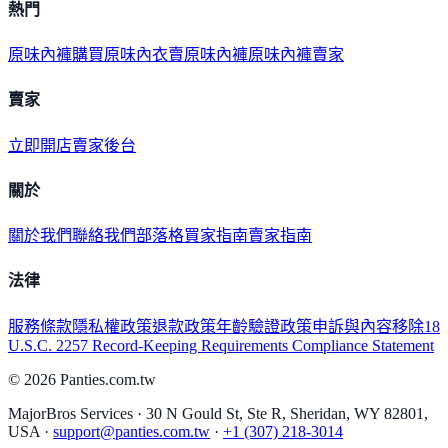
熱門
原味內褲購買
原味內衣
賣原味內褲
原味內褲賣家
賣家
立即開店
賣家後台
關於
關於我們
聯絡我們
部落格
買家指南
賣家指南
法律
服務條款
隱私權政策
退款政策
年齡驗證政策
申訴與內容移除
18
U.S.C. 2257 Record-Keeping Requirements Compliance Statement
©
2026
Panties.com.tw
MajorBros Services · 30 N Gould St, Ste R, Sheridan, WY 82801,
USA ·
support@panties.com.tw
·
+1 (307) 218-3014