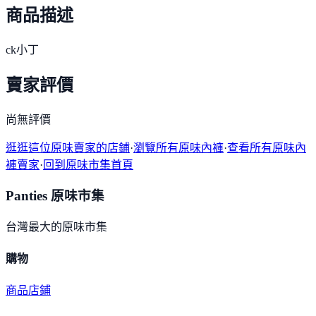
商品描述
ck小丁
賣家評價
尚無評價
逛逛這位原味賣家的店鋪
·
瀏覽所有原味內褲
·
查看所有原味內
褲賣家
·
回到原味市集首頁
Panties 原味市集
台灣最大的原味市集
購物
商品
店鋪