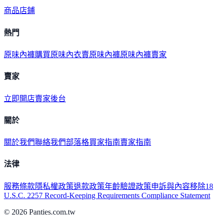
商品
店鋪
熱門
原味內褲購買
原味內衣
賣原味內褲
原味內褲賣家
賣家
立即開店
賣家後台
關於
關於我們
聯絡我們
部落格
買家指南
賣家指南
法律
服務條款
隱私權政策
退款政策
年齡驗證政策
申訴與內容移除
18
U.S.C. 2257 Record-Keeping Requirements Compliance Statement
©
2026
Panties.com.tw