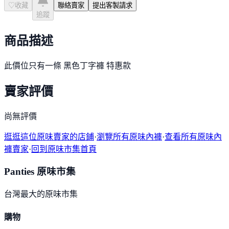
♡
收藏
聯絡賣家
提出客製請求
追蹤
商品描述
此價位只有一條 黑色丁字褲 特惠款
賣家評價
尚無評價
逛逛這位原味賣家的店鋪
·
瀏覽所有原味內褲
·
查看所有原味內
褲賣家
·
回到原味市集首頁
Panties 原味市集
台灣最大的原味市集
購物