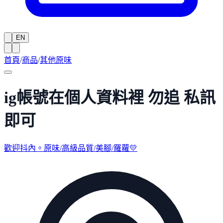
EN
首頁
/
商品
/
其他原味
ig帳號在個人資料裡 勿追 私訊
即可
歡迎抖內。原味/高級品質/美腳/羅蘿💛