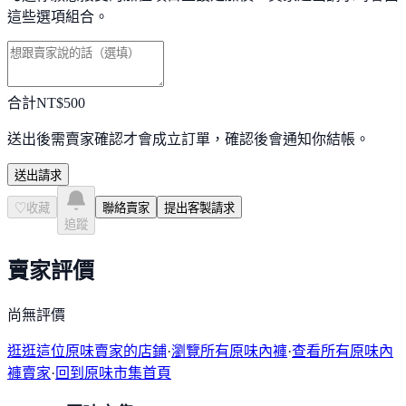
這些選項組合。
合計
NT$
500
送出後需賣家確認才會成立訂單，確認後會通知你結帳。
送出請求
♡
收藏
聯絡賣家
提出客製請求
追蹤
賣家評價
尚無評價
逛逛這位原味賣家的店鋪
·
瀏覽所有原味內褲
·
查看所有原味內
褲賣家
·
回到原味市集首頁