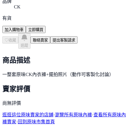
品牌
CK
有貨
加入購物車
立即購買
♡
收藏
聯絡賣家
提出客製請求
追蹤
商品描述
一整套原味CK內衣褲+擺拍照片（動作可客製化討論）
賣家評價
尚無評價
逛逛這位原味賣家的店鋪
·
瀏覽所有原味內褲
·
查看所有原味內
褲賣家
·
回到原味市集首頁