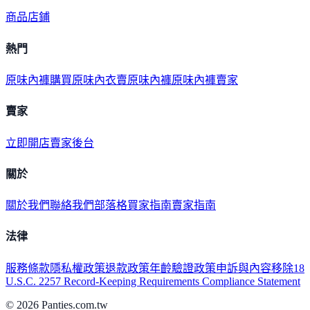
商品
店鋪
熱門
原味內褲購買
原味內衣
賣原味內褲
原味內褲賣家
賣家
立即開店
賣家後台
關於
關於我們
聯絡我們
部落格
買家指南
賣家指南
法律
服務條款
隱私權政策
退款政策
年齡驗證政策
申訴與內容移除
18
U.S.C. 2257 Record-Keeping Requirements Compliance Statement
©
2026
Panties.com.tw