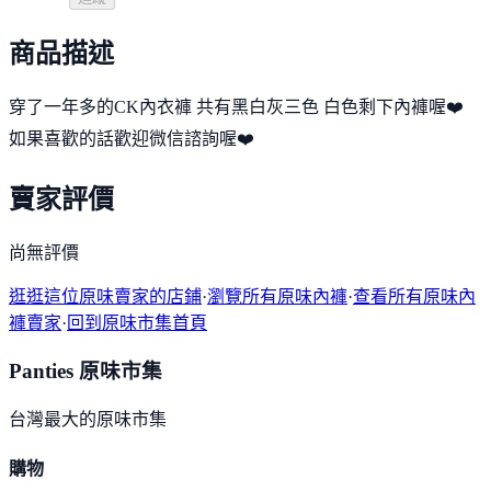
商品描述
穿了一年多的CK內衣褲 共有黑白灰三色 白色剩下內褲喔❤️
如果喜歡的話歡迎微信諮詢喔❤️
賣家評價
尚無評價
逛逛這位原味賣家的店鋪
·
瀏覽所有原味內褲
·
查看所有原味內
褲賣家
·
回到原味市集首頁
Panties 原味市集
台灣最大的原味市集
購物