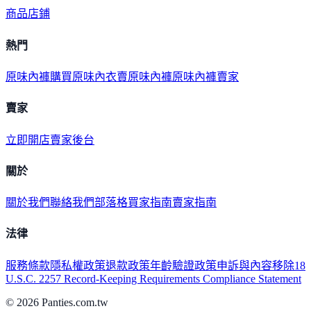
商品
店鋪
熱門
原味內褲購買
原味內衣
賣原味內褲
原味內褲賣家
賣家
立即開店
賣家後台
關於
關於我們
聯絡我們
部落格
買家指南
賣家指南
法律
服務條款
隱私權政策
退款政策
年齡驗證政策
申訴與內容移除
18
U.S.C. 2257 Record-Keeping Requirements Compliance Statement
©
2026
Panties.com.tw