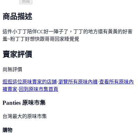
追蹤
商品描述
這件小丁丁陪伴CC好一陣子了，丁丁的地方還有黃黃的好害
羞~粉丁丁好想快跟哥哥回家睡覺覺
賣家評價
尚無評價
逛逛這位原味賣家的店鋪
·
瀏覽所有原味內褲
·
查看所有原味內
褲賣家
·
回到原味市集首頁
Panties 原味市集
台灣最大的原味市集
購物