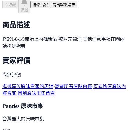
♡
收藏
聯絡賣家
提出客製請求
追蹤
商品描述
將於1/8-1/9開始上內褲新品 歡迎先關注 其他注意事項在圖內
請移步觀看
賣家評價
尚無評價
逛逛這位原味賣家的店鋪
·
瀏覽所有原味內褲
·
查看所有原味內
褲賣家
·
回到原味市集首頁
Panties 原味市集
台灣最大的原味市集