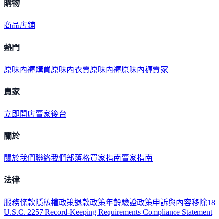
購物
商品
店鋪
熱門
原味內褲購買
原味內衣
賣原味內褲
原味內褲賣家
賣家
立即開店
賣家後台
關於
關於我們
聯絡我們
部落格
買家指南
賣家指南
法律
服務條款
隱私權政策
退款政策
年齡驗證政策
申訴與內容移除
18
U.S.C. 2257 Record-Keeping Requirements Compliance Statement