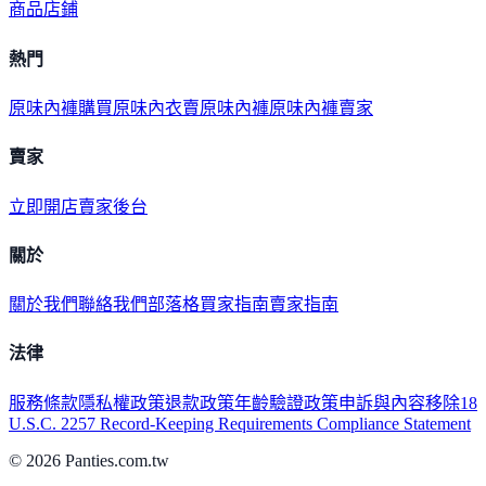
商品
店鋪
熱門
原味內褲購買
原味內衣
賣原味內褲
原味內褲賣家
賣家
立即開店
賣家後台
關於
關於我們
聯絡我們
部落格
買家指南
賣家指南
法律
服務條款
隱私權政策
退款政策
年齡驗證政策
申訴與內容移除
18
U.S.C. 2257 Record-Keeping Requirements Compliance Statement
©
2026
Panties.com.tw