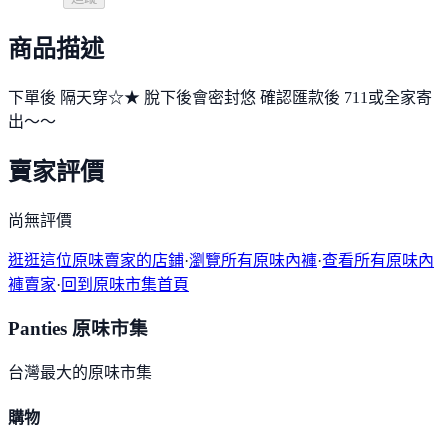
商品描述
下單後 隔天穿☆★ 脫下後會密封悠 確認匯款後 711或全家寄
出～～
賣家評價
尚無評價
逛逛這位原味賣家的店鋪
·
瀏覽所有原味內褲
·
查看所有原味內
褲賣家
·
回到原味市集首頁
Panties 原味市集
台灣最大的原味市集
購物