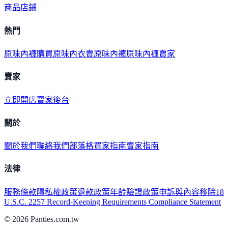
商品
店鋪
熱門
原味內褲購買
原味內衣
賣原味內褲
原味內褲賣家
賣家
立即開店
賣家後台
關於
關於我們
聯絡我們
部落格
買家指南
賣家指南
法律
服務條款
隱私權政策
退款政策
年齡驗證政策
申訴與內容移除
18
U.S.C. 2257 Record-Keeping Requirements Compliance Statement
©
2026
Panties.com.tw