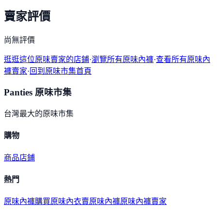
賣家評價
尚無評價
逛逛這位原味賣家的店鋪
·
瀏覽所有原味內褲
·
查看所有原味內
褲賣家
·
回到原味市集首頁
Panties 原味市集
台灣最大的原味市集
購物
商品
店鋪
熱門
原味內褲購買
原味內衣
賣原味內褲
原味內褲賣家