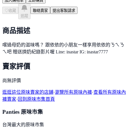
加入購物車
立即購買
♡
收藏
聯絡賣家
提出客製請求
追蹤
商品描述
嚐過母奶的滋味嗎？ 跟依依的小朋友一樣享用依依的ㄋㄟㄋ
ㄟ吧 贈送擠奶紀錄影片喔 Line: inastar IG: inastar7777
賣家評價
尚無評價
逛逛這位原味賣家的店鋪
·
瀏覽所有原味內褲
·
查看所有原味內
褲賣家
·
回到原味市集首頁
Panties 原味市集
台灣最大的原味市集