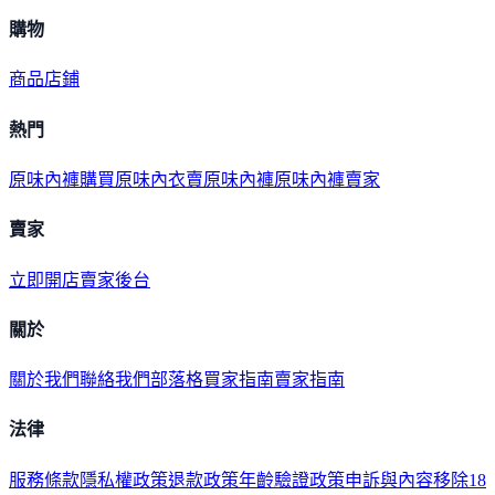
購物
商品
店鋪
熱門
原味內褲購買
原味內衣
賣原味內褲
原味內褲賣家
賣家
立即開店
賣家後台
關於
關於我們
聯絡我們
部落格
買家指南
賣家指南
法律
服務條款
隱私權政策
退款政策
年齡驗證政策
申訴與內容移除
18