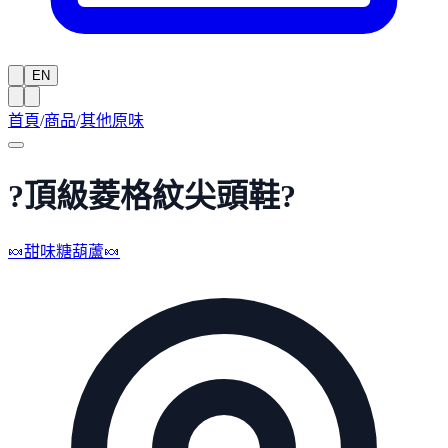
EN
首頁
/
商品
/
其他原味
?頂級菱格紋尖頭鞋?
🍬甜味糖葫蘆🍬