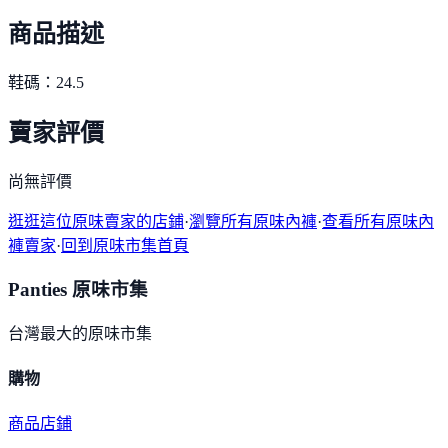
商品描述
鞋碼：24.5
賣家評價
尚無評價
逛逛這位原味賣家的店鋪
·
瀏覽所有原味內褲
·
查看所有原味內
褲賣家
·
回到原味市集首頁
Panties 原味市集
台灣最大的原味市集
購物
商品
店鋪