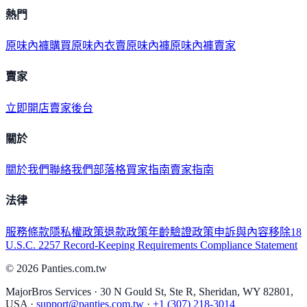
熱門
原味內褲購買
原味內衣
賣原味內褲
原味內褲賣家
賣家
立即開店
賣家後台
關於
關於我們
聯絡我們
部落格
買家指南
賣家指南
法律
服務條款
隱私權政策
退款政策
年齡驗證政策
申訴與內容移除
18
U.S.C. 2257 Record-Keeping Requirements Compliance Statement
©
2026
Panties.com.tw
MajorBros Services · 30 N Gould St, Ste R, Sheridan, WY 82801,
USA ·
support@panties.com.tw
·
+1 (307) 218-3014