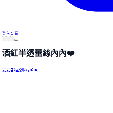
登入查看
酒紅半透蕾絲內內❤️
丟丟各種原味(⁎⁍̴̛ᴗ⁍̴̛⁎)