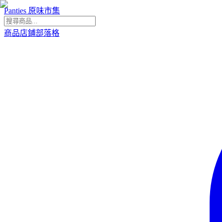
Panties 原味市集
商品
店鋪
部落格