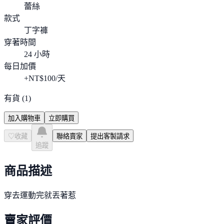
蕾絲
款式
丁字褲
穿著時間
24 小時
每日加價
+NT$
100
/天
有貨
(
1
)
加入購物車
立即購買
♡
收藏
聯絡賣家
提出客製請求
追蹤
商品描述
穿去運動完就丟著惹
賣家評價