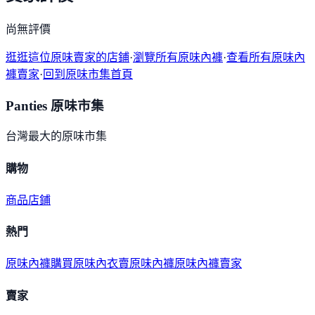
尚無評價
逛逛這位原味賣家的店鋪
·
瀏覽所有原味內褲
·
查看所有原味內
褲賣家
·
回到原味市集首頁
Panties 原味市集
台灣最大的原味市集
購物
商品
店鋪
熱門
原味內褲購買
原味內衣
賣原味內褲
原味內褲賣家
賣家