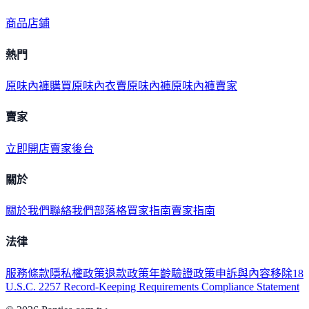
商品
店鋪
熱門
原味內褲購買
原味內衣
賣原味內褲
原味內褲賣家
賣家
立即開店
賣家後台
關於
關於我們
聯絡我們
部落格
買家指南
賣家指南
法律
服務條款
隱私權政策
退款政策
年齡驗證政策
申訴與內容移除
18
U.S.C. 2257 Record-Keeping Requirements Compliance Statement