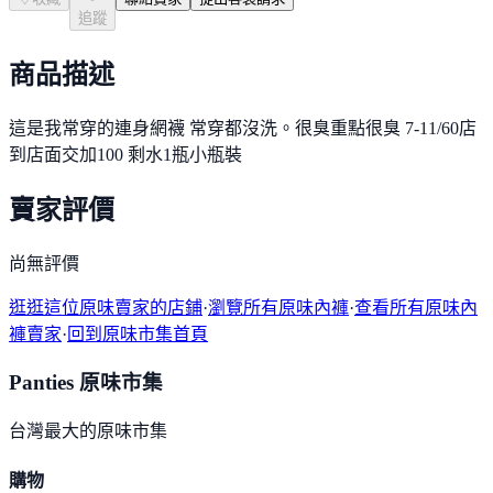
追蹤
商品描述
這是我常穿的連身網襪 常穿都沒洗。很臭重點很臭 7-11/60店
到店面交加100 剩水1瓶小瓶裝
賣家評價
尚無評價
逛逛這位原味賣家的店鋪
·
瀏覽所有原味內褲
·
查看所有原味內
褲賣家
·
回到原味市集首頁
Panties 原味市集
台灣最大的原味市集
購物