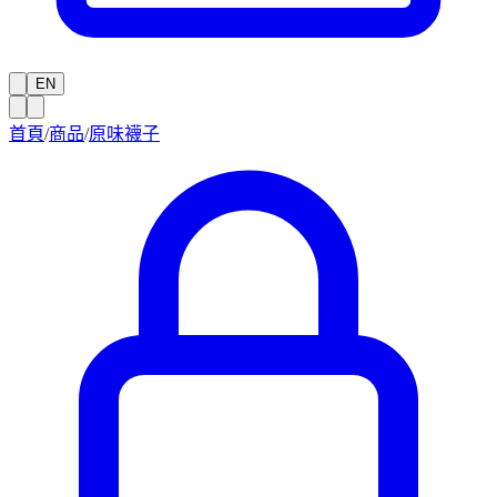
EN
首頁
/
商品
/
原味襪子