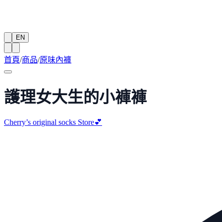
EN
首頁
/
商品
/
原味內褲
護理女大生的小褲褲
Cherry’s original socks Store💕