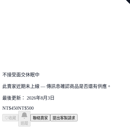
不接受面交
休眠中
此賣家近期未上線 — 傳訊息確認商品是否還有供應。
最後更新：
2026年8月3日
NT$
450
NT$
500
♡
收藏
聯絡賣家
提出客製請求
追蹤