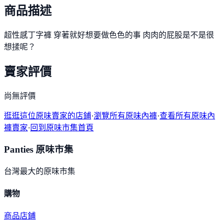
商品描述
超性感丁字褲 穿著就好想要做色色的事 肉肉的屁股是不是很
想揉呢？
賣家評價
尚無評價
逛逛這位原味賣家的店鋪
·
瀏覽所有原味內褲
·
查看所有原味內
褲賣家
·
回到原味市集首頁
Panties 原味市集
台灣最大的原味市集
購物
商品
店鋪