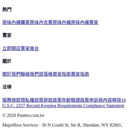
熱門
原味內褲購買
原味內衣
賣原味內褲
原味內褲賣家
賣家
立即開店
賣家後台
關於
關於我們
聯絡我們
部落格
買家指南
賣家指南
法律
服務條款
隱私權政策
退款政策
年齡驗證政策
申訴與內容移除
18
U.S.C. 2257 Record-Keeping Requirements Compliance Statement
©
2026
Panties.com.tw
MajorBros Services · 30 N Gould St, Ste R, Sheridan, WY 82801,