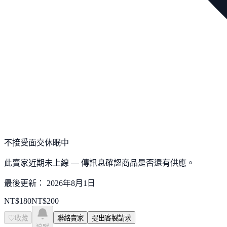
不接受面交
休眠中
此賣家近期未上線 — 傳訊息確認商品是否還有供應。
最後更新：
2026年8月1日
NT$
180
NT$
200
♡
收藏
聯絡賣家
提出客製請求