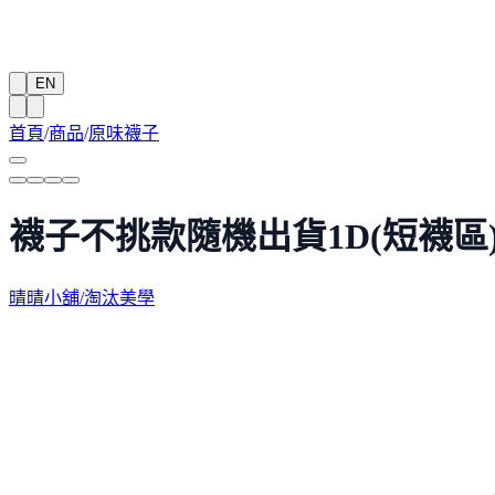
EN
首頁
/
商品
/
原味襪子
襪子不挑款隨機出貨1D(短襪區
晴晴小舖/淘汰美學