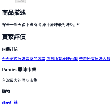
追蹤
商品描述
穿著一整天後下班寄出 原汁原味最對味&gt;V
賣家評價
尚無評價
逛逛這位原味賣家的店鋪
·
瀏覽所有原味內褲
·
查看所有原味內
Panties 原味市集
台灣最大的原味市集
購物
商品
店鋪