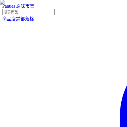
Panties 原味市集
商品
店鋪
部落格