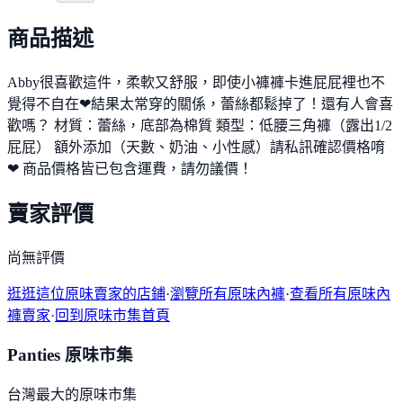
商品描述
Abby很喜歡這件，柔軟又舒服，即使小褲褲卡進屁屁裡也不
覺得不自在❤結果太常穿的關係，蕾絲都鬆掉了！還有人會喜
歡嗎？ 材質：蕾絲，底部為棉質 類型：低腰三角褲（露出1/2
屁屁） 額外添加（天數、奶油、小性感）請私訊確認價格唷
❤ 商品價格皆已包含運費，請勿議價！
賣家評價
尚無評價
逛逛這位原味賣家的店鋪
·
瀏覽所有原味內褲
·
查看所有原味內
褲賣家
·
回到原味市集首頁
Panties 原味市集
台灣最大的原味市集