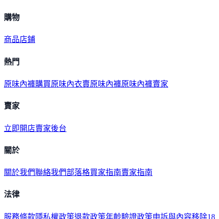
購物
商品
店鋪
熱門
原味內褲購買
原味內衣
賣原味內褲
原味內褲賣家
賣家
立即開店
賣家後台
關於
關於我們
聯絡我們
部落格
買家指南
賣家指南
法律
服務條款
隱私權政策
退款政策
年齡驗證政策
申訴與內容移除
18