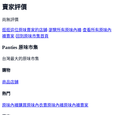
賣家評價
尚無評價
逛逛這位原味賣家的店鋪
·
瀏覽所有原味內褲
·
查看所有原味內
褲賣家
·
回到原味市集首頁
Panties 原味市集
台灣最大的原味市集
購物
商品
店鋪
熱門
原味內褲購買
原味內衣
賣原味內褲
原味內褲賣家