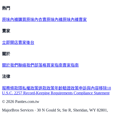
熱門
原味內褲購買
原味內衣
賣原味內褲
原味內褲賣家
賣家
立即開店
賣家後台
關於
關於我們
聯絡我們
部落格
買家指南
賣家指南
法律
服務條款
隱私權政策
退款政策
年齡驗證政策
申訴與內容移除
18
U.S.C. 2257 Record-Keeping Requirements Compliance Statement
©
2026
Panties.com.tw
MajorBros Services · 30 N Gould St, Ste R, Sheridan, WY 82801,