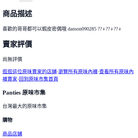
商品描述
喜歡的哥哥都可以蝦皮密偶哦 danson090285 ??‍♀️??‍♀️??‍♀️
賣家評價
尚無評價
逛逛這位原味賣家的店鋪
·
瀏覽所有原味內褲
·
查看所有原味內
褲賣家
·
回到原味市集首頁
Panties 原味市集
台灣最大的原味市集
購物
商品
店鋪