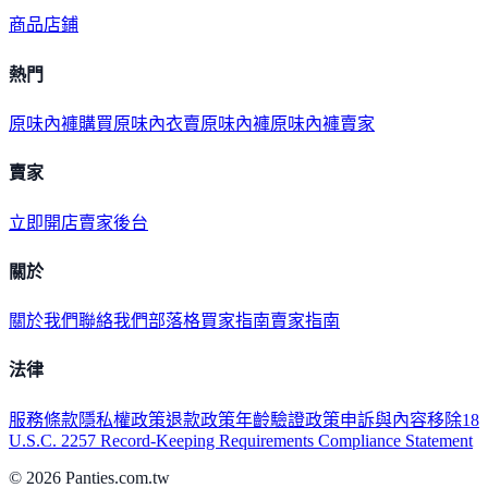
商品
店鋪
熱門
原味內褲購買
原味內衣
賣原味內褲
原味內褲賣家
賣家
立即開店
賣家後台
關於
關於我們
聯絡我們
部落格
買家指南
賣家指南
法律
服務條款
隱私權政策
退款政策
年齡驗證政策
申訴與內容移除
18
U.S.C. 2257 Record-Keeping Requirements Compliance Statement
©
2026
Panties.com.tw