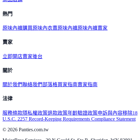
熱門
原味內褲購買
原味內衣
賣原味內褲
原味內褲賣家
賣家
立即開店
賣家後台
關於
關於我們
聯絡我們
部落格
買家指南
賣家指南
法律
服務條款
隱私權政策
退款政策
年齡驗證政策
申訴與內容移除
18
U.S.C. 2257 Record-Keeping Requirements Compliance Statement
©
2026
Panties.com.tw