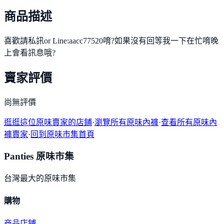
商品描述
喜歡請私訊or Line:aacc77520唷?如果沒有回等我一下在忙唷晚
上會看訊息哦?
賣家評價
尚無評價
逛逛這位原味賣家的店鋪
·
瀏覽所有原味內褲
·
查看所有原味內
褲賣家
·
回到原味市集首頁
Panties 原味市集
台灣最大的原味市集
購物
商品
店鋪