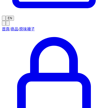
EN
首頁
/
商品
/
原味襪子