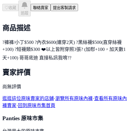
♡
收藏
聯絡賣家
提出客製請求
追蹤
商品描述
?褲褲/小丁$500 ?內衣$600(連穿2天) ?黑絲襪$500(直穿絲襪
+100) ?短襪類$300 ❤️以上皆附穿照3張? (加慰+100，加天數1
天+100) 哥哥底迪 直接私訊我唷??
賣家評價
尚無評價
逛逛這位原味賣家的店鋪
·
瀏覽所有原味內褲
·
查看所有原味內
褲賣家
·
回到原味市集首頁
Panties 原味市集