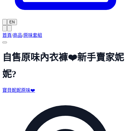
EN
首頁
/
商品
/
原味套組
自售原味內衣褲❤️新手賣家妮
妮?
寶貝妮妮原味❤️