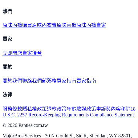
熱門
原味內褲購買
原味內衣
賣原味內褲
原味內褲賣家
賣家
立即開店
賣家後台
關於
關於我們
聯絡我們
部落格
買家指南
賣家指南
法律
服務條款
隱私權政策
退款政策
年齡驗證政策
申訴與內容移除
18
U.S.C. 2257 Record-Keeping Requirements Compliance Statement
©
2026
Panties.com.tw
MajorBros Services · 30 N Gould St, Ste R, Sheridan, WY 82801,