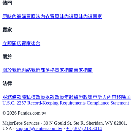
熱門
原味內褲購買
原味內衣
賣原味內褲
原味內褲賣家
賣家
立即開店
賣家後台
關於
關於我們
聯絡我們
部落格
買家指南
賣家指南
法律
服務條款
隱私權政策
退款政策
年齡驗證政策
申訴與內容移除
18
U.S.C. 2257 Record-Keeping Requirements Compliance Statement
©
2026
Panties.com.tw
MajorBros Services · 30 N Gould St, Ste R, Sheridan, WY 82801,
USA ·
support@panties.com.tw
·
+1 (307) 218-3014