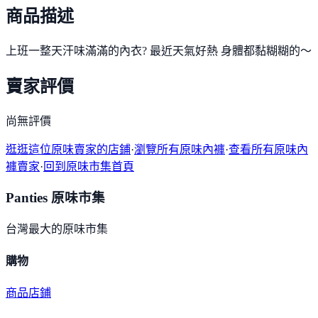
商品描述
上班一整天汗味滿滿的內衣? 最近天氣好熱 身體都黏糊糊的～
賣家評價
尚無評價
逛逛這位原味賣家的店鋪
·
瀏覽所有原味內褲
·
查看所有原味內
褲賣家
·
回到原味市集首頁
Panties 原味市集
台灣最大的原味市集
購物
商品
店鋪