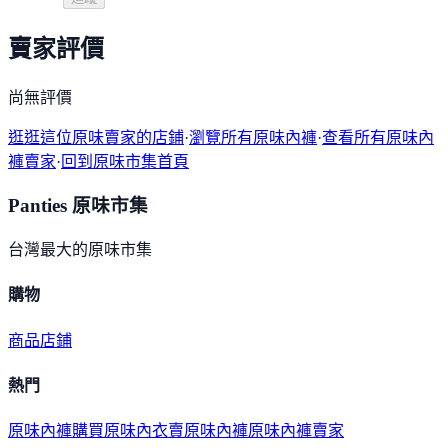
賣家評價
尚無評價
逛逛這位原味賣家的店鋪
·
瀏覽所有原味內褲
·
查看所有原味內
褲賣家
·
回到原味市集首頁
Panties 原味市集
台灣最大的原味市集
購物
商品
店鋪
熱門
原味內褲購買
原味內衣
賣原味內褲
原味內褲賣家