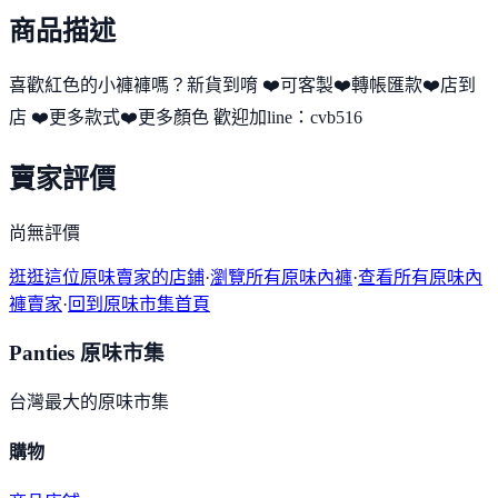
商品描述
喜歡紅色的小褲褲嗎？新貨到唷 ❤️可客製❤️轉帳匯款❤️店到
店 ❤️更多款式❤️更多顏色 歡迎加line：cvb516
賣家評價
尚無評價
逛逛這位原味賣家的店鋪
·
瀏覽所有原味內褲
·
查看所有原味內
褲賣家
·
回到原味市集首頁
Panties 原味市集
台灣最大的原味市集
購物