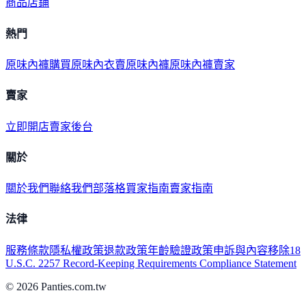
商品
店鋪
熱門
原味內褲購買
原味內衣
賣原味內褲
原味內褲賣家
賣家
立即開店
賣家後台
關於
關於我們
聯絡我們
部落格
買家指南
賣家指南
法律
服務條款
隱私權政策
退款政策
年齡驗證政策
申訴與內容移除
18
U.S.C. 2257 Record-Keeping Requirements Compliance Statement
©
2026
Panties.com.tw