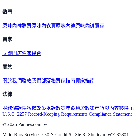
熱門
原味內褲購買
原味內衣
賣原味內褲
原味內褲賣家
賣家
立即開店
賣家後台
關於
關於我們
聯絡我們
部落格
買家指南
賣家指南
法律
服務條款
隱私權政策
退款政策
年齡驗證政策
申訴與內容移除
18
U.S.C. 2257 Record-Keeping Requirements Compliance Statement
©
2026
Panties.com.tw
MajorBros Services · 30 N Gould St, Ste R, Sheridan, WY 82801,