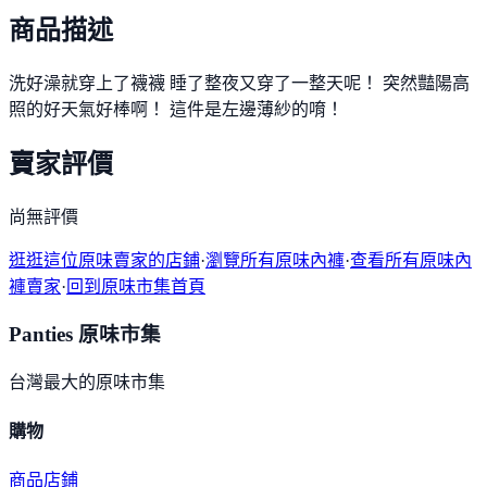
商品描述
洗好澡就穿上了襪襪 睡了整夜又穿了一整天呢！ 突然豔陽高
照的好天氣好棒啊！ 這件是左邊薄紗的唷！
賣家評價
尚無評價
逛逛這位原味賣家的店鋪
·
瀏覽所有原味內褲
·
查看所有原味內
褲賣家
·
回到原味市集首頁
Panties 原味市集
台灣最大的原味市集
購物
商品
店鋪