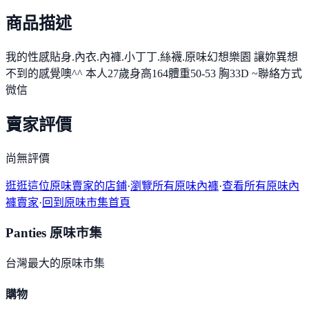
商品描述
我的性感貼身.內衣.內褲.小丁丁.絲襪.原味幻想樂園 讓妳異想
不到的感覺噢^^ 本人27歲身高164體重50-53 胸33D ~聯絡方式
微信
賣家評價
尚無評價
逛逛這位原味賣家的店鋪
·
瀏覽所有原味內褲
·
查看所有原味內
褲賣家
·
回到原味市集首頁
Panties 原味市集
台灣最大的原味市集
購物