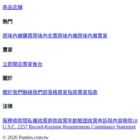
商品
店鋪
熱門
原味內褲購買
原味內衣
賣原味內褲
原味內褲賣家
賣家
立即開店
賣家後台
關於
關於我們
聯絡我們
部落格
買家指南
賣家指南
法律
服務條款
隱私權政策
退款政策
年齡驗證政策
申訴與內容移除
18
U.S.C. 2257 Record-Keeping Requirements Compliance Statement
©
2026
Panties.com.tw