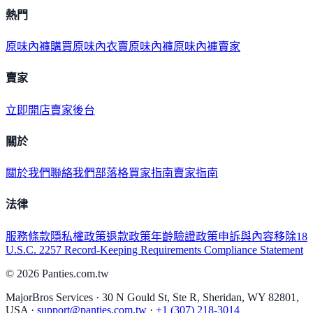
熱門
原味內褲購買
原味內衣
賣原味內褲
原味內褲賣家
賣家
立即開店
賣家後台
關於
關於我們
聯絡我們
部落格
買家指南
賣家指南
法律
服務條款
隱私權政策
退款政策
年齡驗證政策
申訴與內容移除
18
U.S.C. 2257 Record-Keeping Requirements Compliance Statement
©
2026
Panties.com.tw
MajorBros Services · 30 N Gould St, Ste R, Sheridan, WY 82801,
USA ·
support@panties.com.tw
·
+1 (307) 218-3014