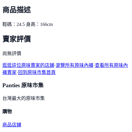
商品描述
鞋碼：24.5 身高：166cm
賣家評價
尚無評價
逛逛這位原味賣家的店鋪
·
瀏覽所有原味內褲
·
查看所有原味內
褲賣家
·
回到原味市集首頁
Panties 原味市集
台灣最大的原味市集
購物
商品
店鋪