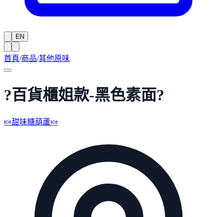
EN
首頁
/
商品
/
其他原味
?百貨櫃姐款-黑色素面?
🍬甜味糖葫蘆🍬