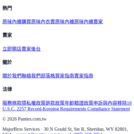
熱門
原味內褲購買
原味內衣
賣原味內褲
原味內褲賣家
賣家
立即開店
賣家後台
關於
關於我們
聯絡我們
部落格
買家指南
賣家指南
法律
服務條款
隱私權政策
退款政策
年齡驗證政策
申訴與內容移除
18
U.S.C. 2257 Record-Keeping Requirements Compliance Statement
©
2026
Panties.com.tw
MajorBros Services · 30 N Gould St, Ste R, Sheridan, WY 82801,