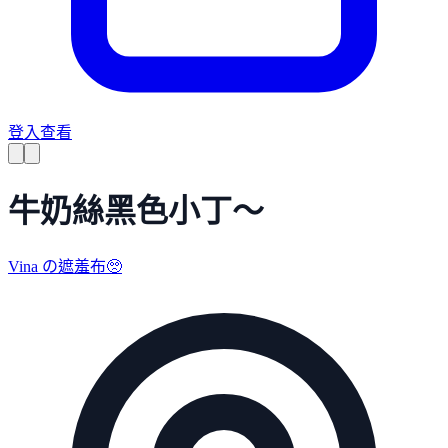
登入查看
牛奶絲黑色小丁～
Vina の遮羞布🥺