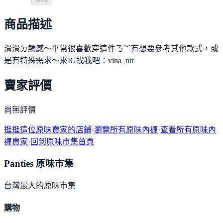
商品描述
滑滑ㄉ觸感～平常很喜歡穿這件ㄋˊˇˋ有想要參考其他款式，或
是有特殊需求～來IG找我吧：vina_ntr
賣家評價
尚無評價
逛逛這位原味賣家的店鋪
·
瀏覽所有原味內褲
·
查看所有原味內
褲賣家
·
回到原味市集首頁
Panties 原味市集
台灣最大的原味市集
購物