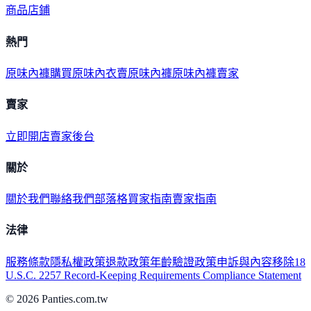
商品
店鋪
熱門
原味內褲購買
原味內衣
賣原味內褲
原味內褲賣家
賣家
立即開店
賣家後台
關於
關於我們
聯絡我們
部落格
買家指南
賣家指南
法律
服務條款
隱私權政策
退款政策
年齡驗證政策
申訴與內容移除
18
U.S.C. 2257 Record-Keeping Requirements Compliance Statement
©
2026
Panties.com.tw