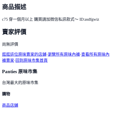
商品描述
c75 穿一個月以上 購買請加微信私訊款式～ ID:asdfgwiz
賣家評價
尚無評價
逛逛這位原味賣家的店鋪
·
瀏覽所有原味內褲
·
查看所有原味內
褲賣家
·
回到原味市集首頁
Panties 原味市集
台灣最大的原味市集
購物
商品
店鋪