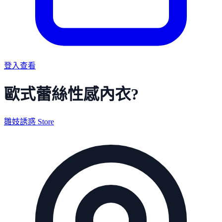
登入查看
歐式蕾絲性感內衣?
雛妓誘惑 Store