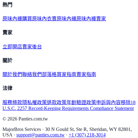
熱門
原味內褲購買
原味內衣
賣原味內褲
原味內褲賣家
賣家
立即開店
賣家後台
關於
關於我們
聯絡我們
部落格
買家指南
賣家指南
法律
服務條款
隱私權政策
退款政策
年齡驗證政策
申訴與內容移除
18
U.S.C. 2257 Record-Keeping Requirements Compliance Statement
©
2026
Panties.com.tw
MajorBros Services · 30 N Gould St, Ste R, Sheridan, WY 82801,
USA ·
support@panties.com.tw
·
+1 (307) 218-3014