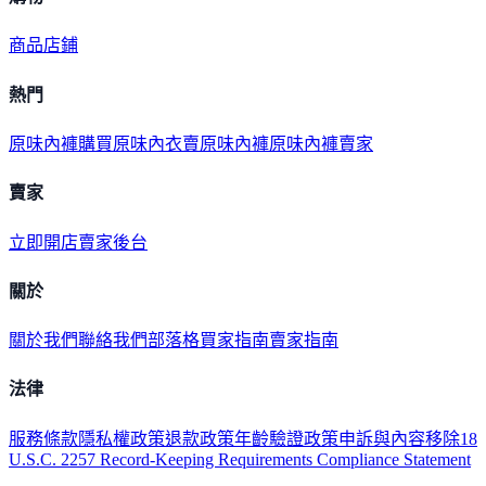
商品
店鋪
熱門
原味內褲購買
原味內衣
賣原味內褲
原味內褲賣家
賣家
立即開店
賣家後台
關於
關於我們
聯絡我們
部落格
買家指南
賣家指南
法律
服務條款
隱私權政策
退款政策
年齡驗證政策
申訴與內容移除
18
U.S.C. 2257 Record-Keeping Requirements Compliance Statement