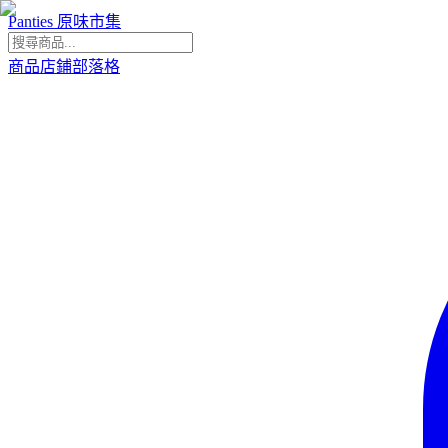
Panties 原味市集
商品
店鋪
部落格