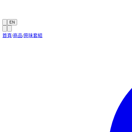
EN
首頁
/
商品
/
原味套組