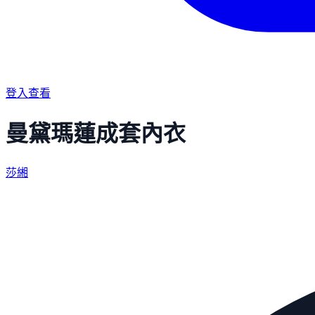
登入查看
曼黛瑪蓮成套內衣
莎緗