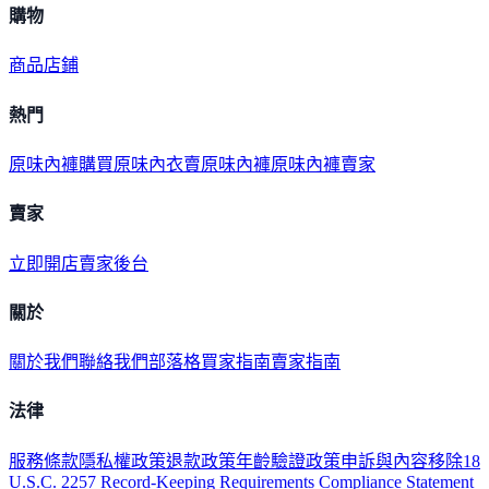
購物
商品
店鋪
熱門
原味內褲購買
原味內衣
賣原味內褲
原味內褲賣家
賣家
立即開店
賣家後台
關於
關於我們
聯絡我們
部落格
買家指南
賣家指南
法律
服務條款
隱私權政策
退款政策
年齡驗證政策
申訴與內容移除
18
U.S.C. 2257 Record-Keeping Requirements Compliance Statement