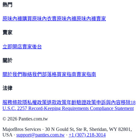
熱門
原味內褲購買
原味內衣
賣原味內褲
原味內褲賣家
賣家
立即開店
賣家後台
關於
關於我們
聯絡我們
部落格
買家指南
賣家指南
法律
服務條款
隱私權政策
退款政策
年齡驗證政策
申訴與內容移除
18
U.S.C. 2257 Record-Keeping Requirements Compliance Statement
©
2026
Panties.com.tw
MajorBros Services · 30 N Gould St, Ste R, Sheridan, WY 82801,
USA ·
support@panties.com.tw
·
+1 (307) 218-3014