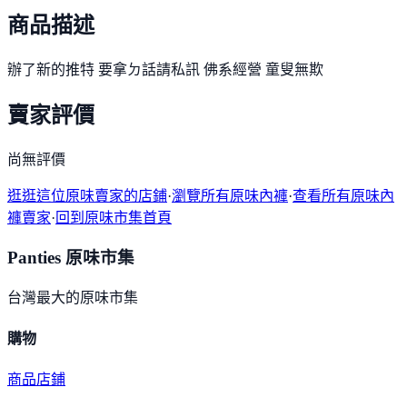
商品描述
辦了新的推特 要拿ㄉ話請私訊 佛系經營 童叟無欺
賣家評價
尚無評價
逛逛這位原味賣家的店鋪
·
瀏覽所有原味內褲
·
查看所有原味內
褲賣家
·
回到原味市集首頁
Panties 原味市集
台灣最大的原味市集
購物
商品
店鋪