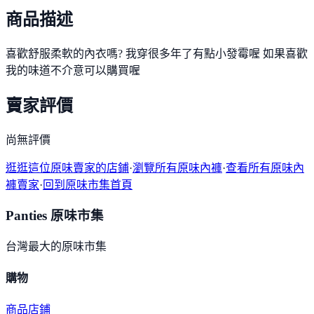
商品描述
喜歡舒服柔軟的內衣嗎? 我穿很多年了有點小發霉喔 如果喜歡
我的味道不介意可以購買喔
賣家評價
尚無評價
逛逛這位原味賣家的店鋪
·
瀏覽所有原味內褲
·
查看所有原味內
褲賣家
·
回到原味市集首頁
Panties 原味市集
台灣最大的原味市集
購物
商品
店鋪