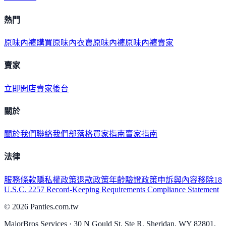
熱門
原味內褲購買
原味內衣
賣原味內褲
原味內褲賣家
賣家
立即開店
賣家後台
關於
關於我們
聯絡我們
部落格
買家指南
賣家指南
法律
服務條款
隱私權政策
退款政策
年齡驗證政策
申訴與內容移除
18
U.S.C. 2257 Record-Keeping Requirements Compliance Statement
©
2026
Panties.com.tw
MajorBros Services · 30 N Gould St, Ste R, Sheridan, WY 82801,