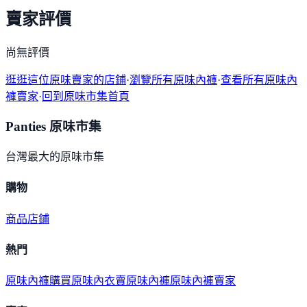
賣家評價
尚無評價
逛逛這位原味賣家的店鋪
·
瀏覽所有原味內褲
·
查看所有原味內
褲賣家
·
回到原味市集首頁
Panties 原味市集
台灣最大的原味市集
購物
商品
店鋪
熱門
原味內褲購買
原味內衣
賣原味內褲
原味內褲賣家