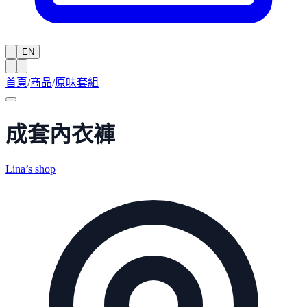
EN
首頁
/
商品
/
原味套組
成套內衣褲
Lina’s shop